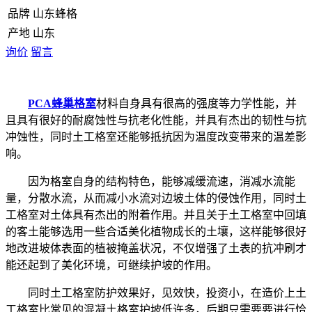
品牌
山东蜂格
产地
山东
询价
留言
PCA蜂巢格室
材料自身具有很高的强度等力学性能，并
且具有很好的耐腐蚀性与抗老化性能，并具有杰出的韧性与抗
冲蚀性，同时土工格室还能够抵抗因为温度改变带来的温差影
响。
因为格室自身的结构特色，能够减缓流速，消减水流能
量，分散水流，从而减小水流对边坡土体的侵蚀作用，
同时
土
工格室对土体具有杰出的附着作用。并且关于土工格室中回填
的客土能够选用一些合适美化植物成长的土壤，这样能够很好
地改进坡体表面的植被掩盖状况，不仅增强了土表的抗冲刷才
能还起到了美化环境，可继续护坡的作用。
同时土工格室防护效果好，见效快，投资小，在造价上土
工格室比常见的混凝土格室护坡低许多，后期只需要要进行恰