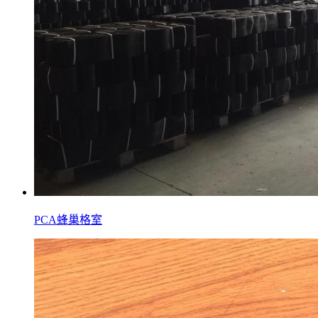
PCA蜂巢格室