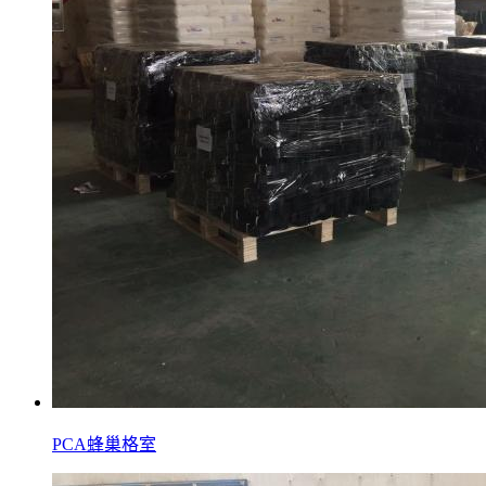
PCA蜂巢格室