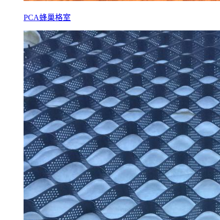
PCA蜂巢格室