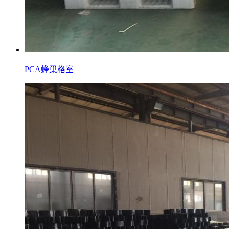
PCA蜂巢格室