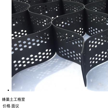
蜂巢土工格室
价格
面议