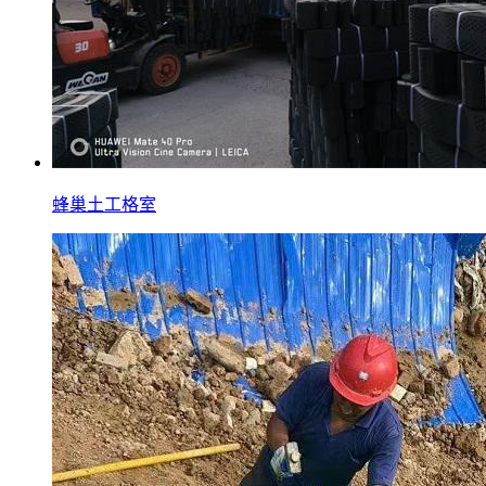
蜂巢土工格室