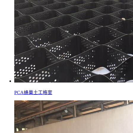
PCA蜂巢土工格室