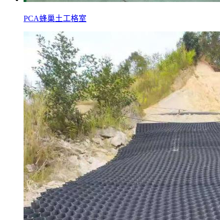
PCA蜂巢土工格室