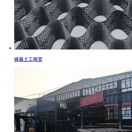
蜂巢土工格室