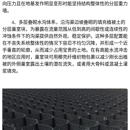
向压力且在地基发作明显变形时能坚持结构整体性的分层重力
墙。
4、多层叠砌水沟体系，沿沟渠边坡叠砌的填充植被土的
分层巢室块，为暴露在流量范围从低到高的间歇性或连续性的
冲蚀条件下的沟渠提供自然外观、稳定保护。这种多层配置能
在不丧失系统整体性的情况下容忍不均匀沉降，并形成一个近
乎垂直的轮廓，从而减少占用宝贵的土地。在有高能水流冲击
的地区应用时，巢室块可用椰壳纤维织物包裹以减少刚长出植
被的外侧巢室露出土壤的潜在流失，或者用大骨料或混凝土灌
浆填充。