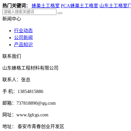
热门关键词：
蜂巢土工格室
PCA蜂巢土工格室
山东土工格室
新闻中心
行业动态
公司新闻
产品知识
联系我们
山东蜂格工程材料有限公司
联系人：张总
手 机：13854815886
邮箱：737818890@qq.com
网址：www.fgfcgs.com
地址： 泰安市青春创业开发区