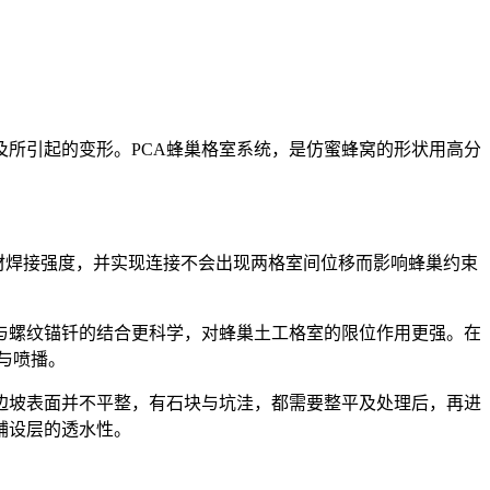
及所引起的变形。PCA蜂巢格室系统，是仿蜜蜂窝的形状用高分
片材焊接强度，并实现连接不会出现两格室间位移而影响蜂巢约束
与螺纹锚钎的结合更科学，对蜂巢土工格室的限位作用更强。在
与喷播。
边坡表面并不平整，有石块与坑洼，都需要整平及处理后，再进
铺设层的透水性。