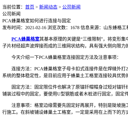
当前位置：
首页
>
新闻动态
>
公司新闻
公司新闻
PCA蜂巢格室如何进行连接与固定
发布时间：2021-02-16
浏览次数：1678
信息来源：山东蜂格工
PCA蜂巢格室
其基本原理的关键是“三维限制”，将变形
子片材经超声波焊接而成的三维网状结构，具有强大侧向限力
今天介绍一下PCA蜂巢格室连接固定方法及注意事项：
连接方法：PCA蜂巢格室子母卡扣式连接件是在焊缝外打
系统的整体稳定性，是目前应用于蜂巢土工格室连接较具优势
固定方法：固定限位件也解决了原锚钎帽帽身过短对锚钎
铺装过程中的固定，要使用U型钢筋或者木桩进行固定，固定件入
注意事项：格室边缘需要先固定好再展开，特别是陡坡施
行施工。在斜坡铺设蜂巢土工格室，一定是采用在上而下的方