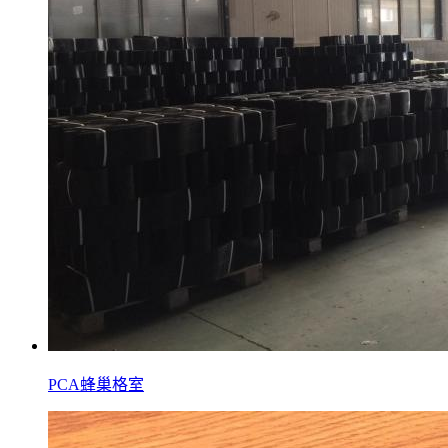
PCA蜂巢格室