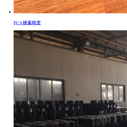
PCA蜂巢格室