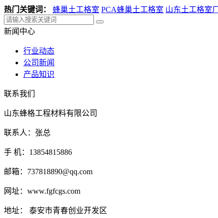
热门关键词：
蜂巢土工格室
PCA蜂巢土工格室
山东土工格室
新闻中心
行业动态
公司新闻
产品知识
联系我们
山东蜂格工程材料有限公司
联系人：张总
手 机：13854815886
邮箱：737818890@qq.com
网址：www.fgfcgs.com
地址： 泰安市青春创业开发区