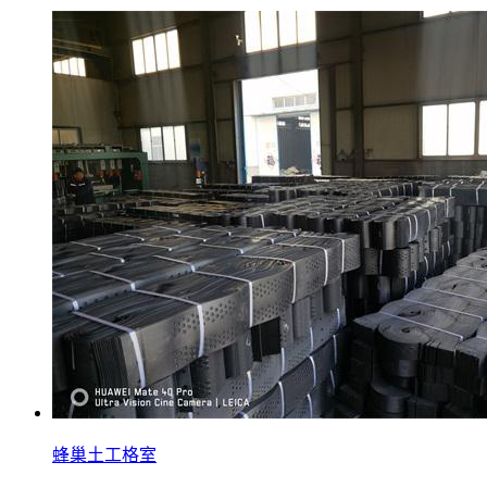
蜂巢土工格室