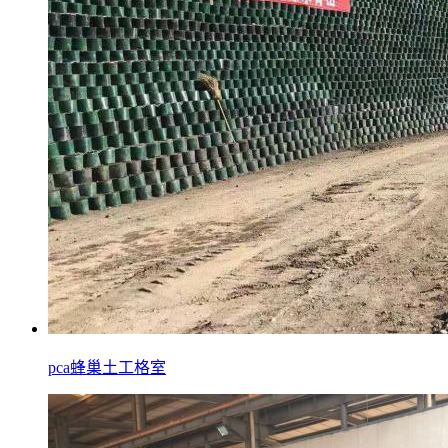
pca蜂巢土工格室