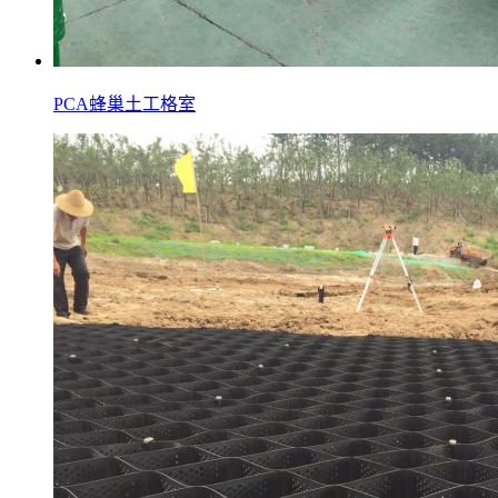
PCA蜂巢土工格室