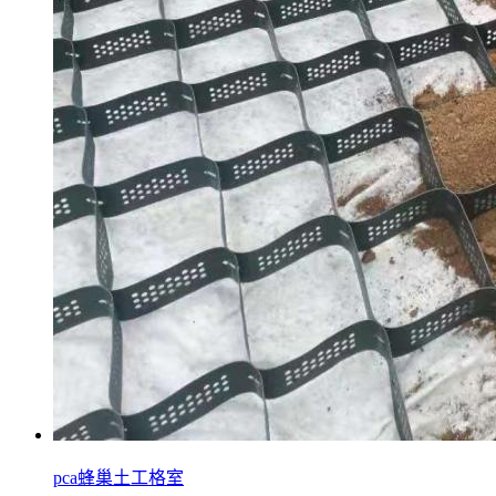
pca蜂巢土工格室