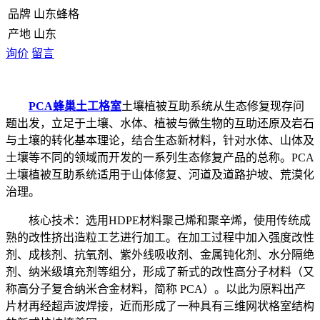
品牌
山东蜂格
产地
山东
询价
留言
PCA蜂巢土工格室
土壤植被互助系统从生态修复现存问
题出发，立足于土壤、水体、植被与微生物的互助还原及岩石
与土壤的转化基本理论，结合生态新材料，针对水体、山体及
土壤等不同的领域而开发的一系列生态修复产品的总称。PCA
土壤植被互助系统适用于山体修复、河道及道路护坡、荒漠化
治理。
核心技术：选用HDPE材料聚己烯和聚辛烯，使用传统成
熟的改性挤出造粒工艺进行加工。在加工过程中加入强度改性
剂、成核剂、抗氧剂、紫外线吸收剂、金属钝化剂、水分隔绝
剂、纳米级填充剂等组分，形成了新式的改性高分子材料（又
称高分子复合纳米合金材料，简称 PCA）。以此为原料出产
片材再经超声波焊接，近而形成了一种具有三维网状格室结构