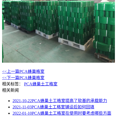
<<上一篇
PCA蜂巢格室
<<下一篇
PCA蜂巢格室
相关标签：
PCA蜂巢土工格室
相关新闻
2021-10-22
PCA蜂巢土工格室提高了软基的承载能力
2021-11-03
PCA蜂巢土工格室铺设后如何回填
2022-01-10
PCA蜂巢土工格室在使用时要考虑哪些方面