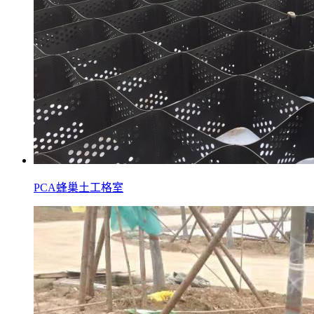
PCA蜂巢土工格室