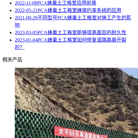
2022-11-08
PCA蜂巢土工格室应用前景
2022-05-21
PCA蜂巢土工格室蜂窝约束系统的应用
2021-09-29
不同型号PCA蜂巢土工格室对施工产生的影
响
2023-03-05
PCA蜂巢土工格室能够提高面层的耐久性
2023-01-04
PCA蜂巢土工格室如何修复道路路基开裂
的？
相关产品