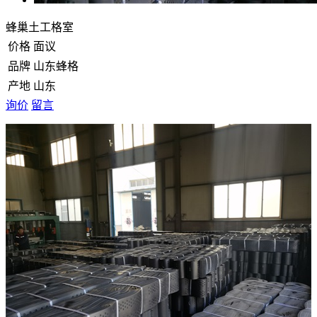
蜂巢土工格室
价格
面议
品牌
山东蜂格
产地
山东
询价
留言