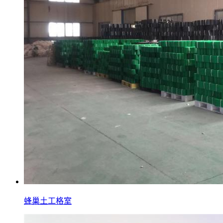
蜂巢土工格室