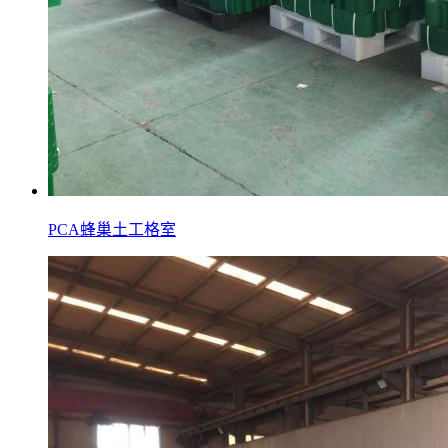
PCA蜂巢土工格室