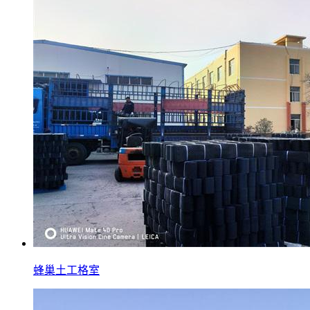
蜂巢土工格室