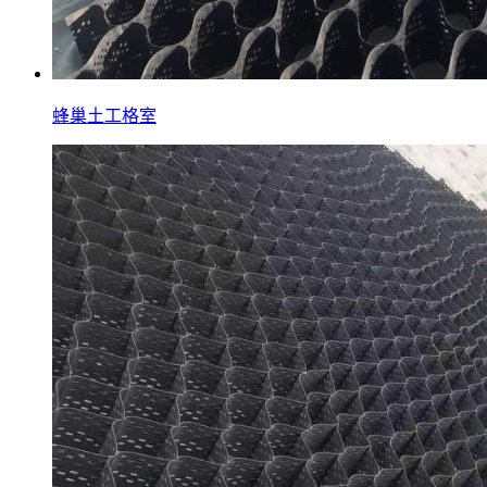
蜂巢土工格室